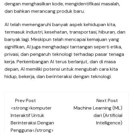
dengan menghasilkan kode, mengidentifikasi masalah,
dan bahkan merancang produk baru.
AI telah memengaruhi banyak aspek kehidupan kita,
termasuk industri, kesehatan, transportasi, hiburan, dan
banyak lagi. Meskipun telah mencapai kemajuan yang
signifikan, AI juga menghadapi tantangan seperti etika,
privasi, dan pengaruh teknologi terhadap pasar tenaga
kerja. Perkembangan AI terus berlanjut, dan di masa
depan, AI memiliki potensi untuk mengubah cara kita
hidup, bekerja, dan berinteraksi dengan teknologi.
Post
Prev Post
Next Post
navigation
<strong>komputer
Machine Learning (ML)
Interaktif Untuk
dari (Artificial
Berinteraksi Dengan
Intelligence)
Pengguna</strong>