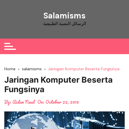
Skip
to
Salamisms
content
الرسائل النصية الطبيعية
Home
salamisms
Jaringan Komputer Beserta Fungsinya
Jaringan Komputer Beserta
Fungsinya
By:
Aiden Neal
On:
October 22, 2019